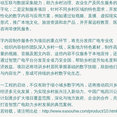
移动互联与数据采集能力，助力乡村治理、农业生产及民生服务
数字化；二是定制服务项目，针对不同乡村区域的特色需求，开
个性化的数字内容与应用方案，例如通过短视频、直播、虚拟现
等形式，推广本地文化、旅游资源和农产品，并开展远程教育、
疗咨询等便民服务。
数字内容制作服务作为项目的重点环节，将充分发挥广电专业优
势，组织内容创作团队深入乡村一线，采集地方特色素材，制作
质量的视频、音频及图文内容。这些内容不仅服务于本地宣传，
将通过智慧广电平台分发至全省乃至全国，帮助乡村提升知名度
经济效益。项目还将培训乡村居民掌握基础的数字技能，鼓励他
参与内容生产，形成可持续的乡村数字化生态。
这一工程的启动，不仅有助于缩小城乡数字鸿沟，还将推动四川
村经济多元化发展，为实现乡村振兴注入新动力。中国广电四川
司计划逐步扩大项目覆盖范围，深化与地方政府、企业的合作，
同打造智慧广电助力乡村发展的典范案例。
若转载，请注明出处：http://www.easouhw.com/product/10.htm